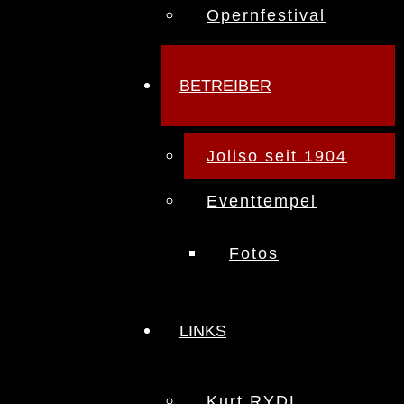
Opernfestival
BETREIBER
Joliso seit 1904
Eventtempel
Fotos
LINKS
Kurt RYDL